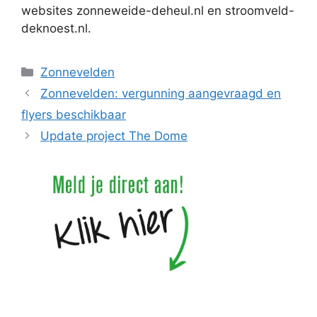
websites zonneweide-deheul.nl en stroomveld-
deknoest.nl.
Categorieën
Zonnevelden
Zonnevelden: vergunning aangevraagd en
flyers beschikbaar
Update project The Dome