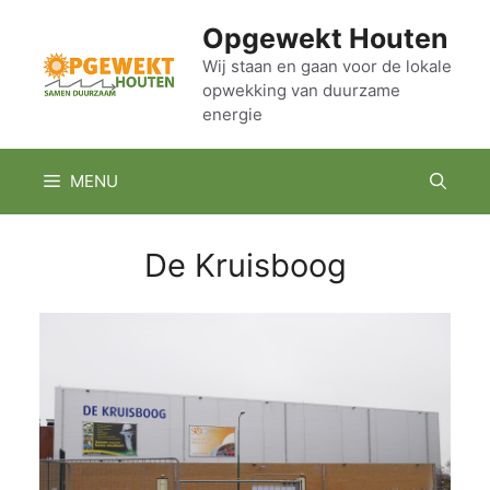
Ga
Opgewekt Houten
naar
de
Wij staan en gaan voor de lokale
opwekking van duurzame
inhoud
energie
MENU
De Kruisboog