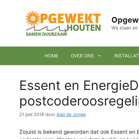
Ga
naar
Opgew
de
inhoud
Wij staan 
HOME
OVER ONS
INSTALLAT
Essent en EnergieD
postcoderoosregel
21 juni 2018
door
Aad de Jonge
Zojuist is bekend geworden dat ook Essent en Energiedirect.nl de postcoderoosregeling