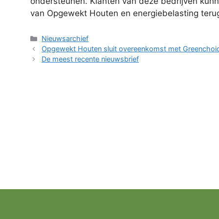
ondersteunen. Klanten van deze bedrijven kun
van Opgewekt Houten en energiebelasting terug
Categorieën
Nieuwsarchief
Opgewekt Houten sluit overeenkomst met Greenchoi
De meest recente nieuwsbrief