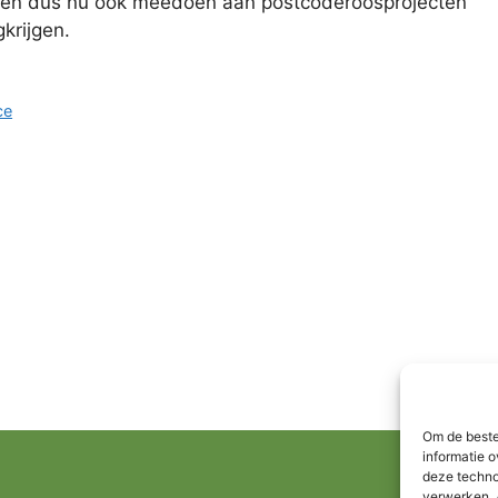
nen dus nu ook meedoen aan postcoderoosprojecten
krijgen.
ce
Om de beste
informatie o
deze techno
verwerken. 