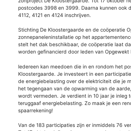
zonproject De Kloostergaarde. Tot 17 oktober he
postcodes 3998 en 3999. Daarna kunnen ook d
4112, 4121 en 4124 inschrijven.
Stichting De Kloostergaarde en de coöperatie Opgewekt Houten ontwikkelen samen een
zonnepaneleninstallatie op het appartementenco
stelt het dak beschikbaar, de coöperatie laat 
word
en gefinancierd door leden van Opgewekt 
Iedereen kan meedoen die in en rondom het postcodegebied 3998 woont, de postcode van De
Kloostergaarde.
Je investeert in een participati
de energiebelasting over de elektriciteit die je
het tegengaan van de opwarming van de aarde, j
wordt vermeden. Je verdient in 10 jaar je inleg 
teruggaaf energiebelasting. Zo maak je een re
spaarrekening!
Van de 183 participaties zijn er inmiddels 76 verkocht, waarvan ongeveer de helft in Schalkwijk zelf.