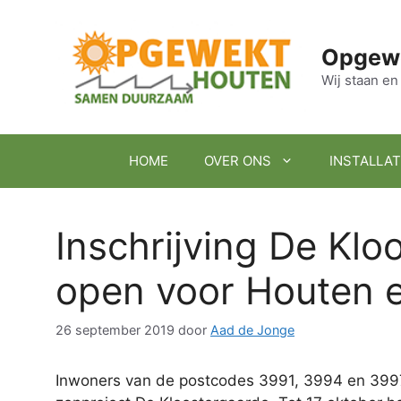
Ga
naar
Opgew
de
inhoud
Wij staan 
HOME
OVER ONS
INSTALLAT
Inschrijving De Kl
open voor Houten e
26 september 2019
door
Aad de Jonge
Inwoners van de postcodes 3991, 3994 en 3997 kunnen nu ook inschrijven op participaties in