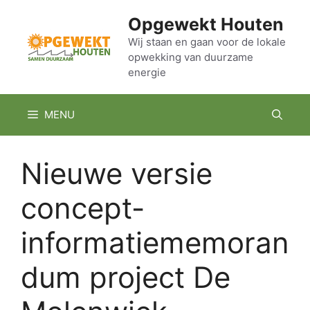
Ga
Opgewekt Houten
naar
de
Wij staan en gaan voor de lokale
opwekking van duurzame
inhoud
energie
MENU
Nieuwe versie
concept-
informatiememoran
dum project De